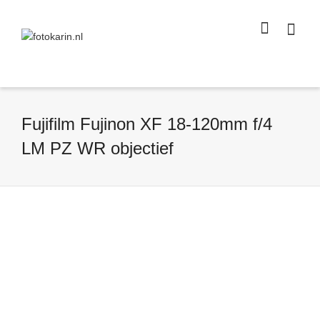
I'm looking for
product
in a size
size
.
Show me the
colour
items.
Super Search
Fujifilm Fujinon XF 18-120mm f/4
LM PZ WR objectief