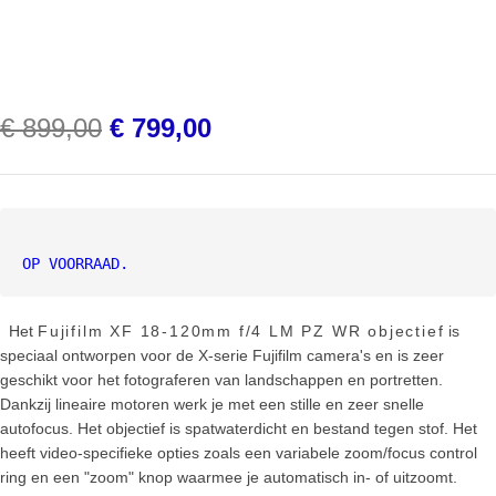
Oorspronkelijke
Huidige
€
899,00
€
799,00
prijs
prijs
was:
is:
€ 899,00.
€ 799,00.
OP VOORRAAD.
Het
Fujifilm XF 18-120mm f/4 LM PZ WR objectief
is
speciaal ontworpen voor de X-serie Fujifilm camera's en is zeer
geschikt voor het fotograferen van landschappen en portretten.
Dankzij lineaire motoren werk je met een stille en zeer snelle
autofocus. Het objectief is spatwaterdicht en bestand tegen stof. Het
heeft video-specifieke opties zoals een variabele zoom/focus control
ring en een "zoom" knop waarmee je automatisch in- of uitzoomt.