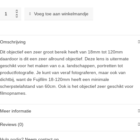
Fujifilm
Voeg toe aan winkelmandje
Fujinon
XF
18-
120mm
Omschrijving
f/4
LM
Dit objectief een zeer groot bereik heeft van 18mm tot 120mm
PZ
daardoor is dit een zeer allround objectief. Deze lens is uitermate
WR
geschikt voor het maken van o.a. landschappen, portretten tot
objectief
productfotografie. Je kunt van veraf fotograferen, maar ook van
quantity
dichtbij, want de Fujifilm 18-120mm heeft een minimale
scherpstelafstand van 60cm. Ook is het objectief zeer geschikt voor
filmopnames.
Meer informatie
Reviews (0)
Hulp nodig?
Neem contact op