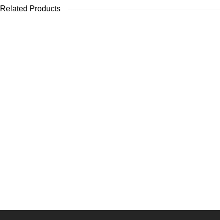
Related Products
NIKKOR Z 14-24mm f2.8 S objectief
Nikon Nikkor Z 24-
Objectief
€
2.799,00
VOEG TOE AAN WINKELMANDJE
VOEG TOE AAN 
Nikon Nikkor Z 28mm F2.8 objectief
€
269,00
VOEG TOE AAN WINKELMANDJE