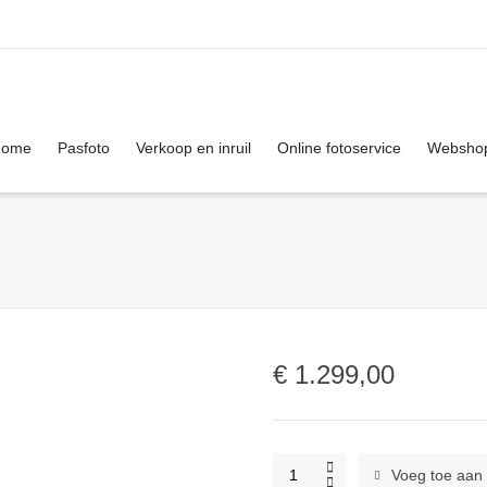
. Show me the
colour
items.
Home
Pasfoto
Verkoop en inruil
Online fotoservice
Websho
€
1.299,00
Nikon
Voeg toe aan