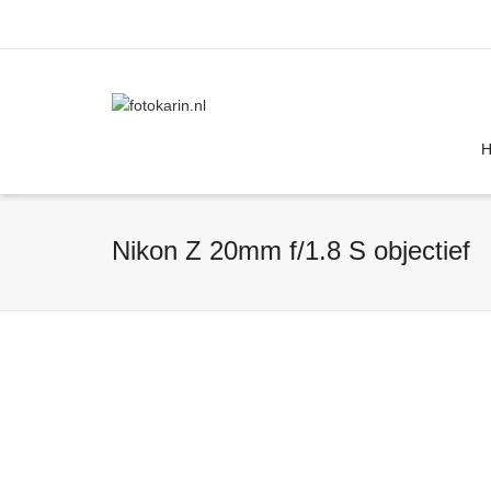
I'm looking for
product
in a size
size
Nikon Z 20mm f/1.8 S objectief