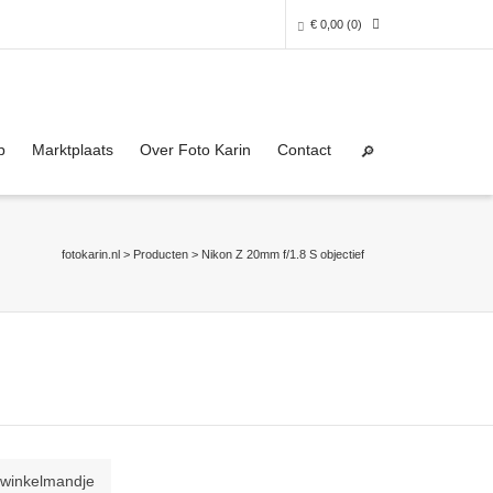
€
0,00
(0)
Super Search
0 producten in het winkelmandje
p
Marktplaats
Over Foto Karin
Contact
Je winkelmandje is helaas leeg.
NAAR DE SHOP
fotokarin.nl
>
Producten
>
Nikon Z 20mm f/1.8 S objectief
 winkelmandje