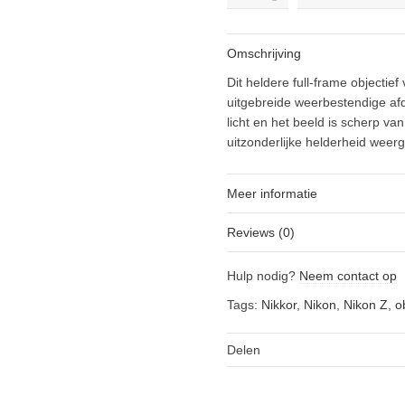
Z
20mm
f/1.8
Omschrijving
S
objectief
Dit heldere full-frame objecti
quantity
uitgebreide weerbestendige afdic
licht en het beeld is scherp v
uitzonderlijke helderheid wee
Meer informatie
Reviews (0)
Hulp nodig?
Neem contact op
Tags:
Nikkor
,
Nikon
,
Nikon Z
,
o
Delen