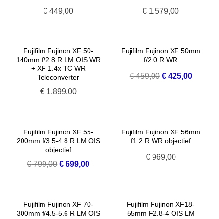
€
449,00
€
1.579,00
Fujifilm Fujinon XF 50-
Fujifilm Fujinon XF 50mm
140mm f/2.8 R LM OIS WR
f/2.0 R WR
+ XF 1.4x TC WR
Oorspronkelijke
Huidige
€
459,00
€
425,00
Teleconverter
prijs
prijs
€
1.899,00
was:
is:
€ 459,00.
€ 425,0
Fujifilm Fujinon XF 55-
Fujifilm Fujinon XF 56mm
200mm f/3.5-4.8 R LM OIS
f1.2 R WR objectief
objectief
€
969,00
Oorspronkelijke
Huidige
€
799,00
€
699,00
prijs
prijs
was:
is:
€ 799,00.
€ 699,00.
Fujifilm Fujinon XF 70-
Fujifilm Fujinon XF18-
300mm f/4.5-5.6 R LM OIS
55mm F2.8-4 OIS LM