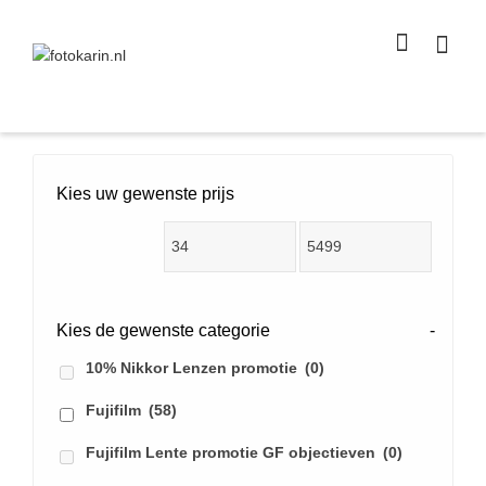
I'm looking for
product
in a size
size
.
Show me the
colour
items.
Super Search
Kies uw gewenste prijs
Kies de gewenste categorie
-
10% Nikkor Lenzen promotie
(0)
Fujifilm
(58)
Fujifilm Lente promotie GF objectieven
(0)