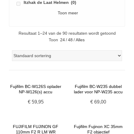
Itzhak de Laat Helmen
(0)
Toon meer
Resultaat 1–24 van de 90 resultaten wordt getoond
Toon
24
/
48
/
Alles
Fujifilm BC-W126S oplader
Fujifilm BC-W235 dubbel
NP-W126(s) accu
lader voor NP-W235 accu
€
59,95
€
69,00
FUJIFILM FUJINON GF
Fujifilm Fujinon XC 35mm
110mm F2 R LM WR
F2 objectief