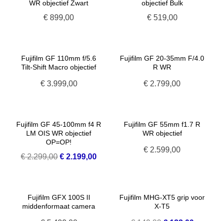
WR objectief Zwart
objectief Bulk
€
899,00
€
519,00
Fujifilm GF 110mm f/5.6
Fujifilm GF 20-35mm F/4.0
Tilt-Shift Macro objectief
R WR
€
3.999,00
€
2.799,00
Fujifilm GF 45-100mm f4 R
Fujifilm GF 55mm f1.7 R
LM OIS WR objectief
WR objectief
OP=OP!
€
2.599,00
Oorspronkelijke
Huidige
€
2.299,00
€
2.199,00
prijs
prijs
was:
is:
€ 2.299,00.
€ 2.199,00.
Fujifilm GFX 100S II
Fujifilm MHG-XT5 grip voor
middenformaat camera
X-T5