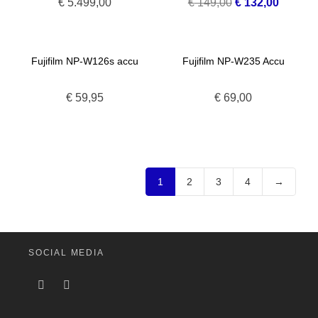
Oorspronkelijke
Huidige
€
5.499,00
€
149,00
€
132,00
prijs
prijs
was:
is:
€ 149,00.
€ 132,0
Fujifilm NP-W126s accu
Fujifilm NP-W235 Accu
€
59,95
€
69,00
1
2
3
4
→
SOCIAL MEDIA