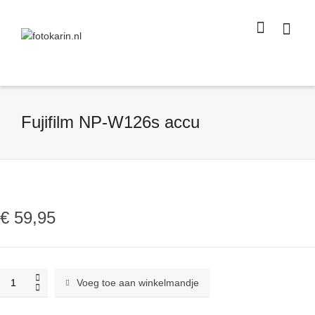
I'm looking for
product
in a size
size
.
Show me the
colour
items.
Super Search
Fujifilm NP-W126s accu
€
59,95
Fujifilm
Voeg toe aan winkelmandje
NP-
W126s