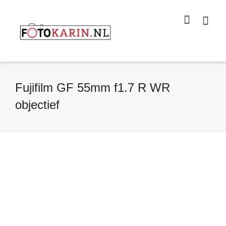
I'm looking for
product
in a size
size
.
Show me the
colour
items.
Super Search
Fujifilm GF 55mm f1.7 R WR
objectief