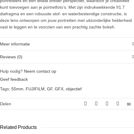
portretwerk en een ietwat breder perspectief, waardoor je creativiteit
kunt toevoegen aan je portretfoto’s. Met zijn indrukwekkende f/1.7
diafragma en een robuuste stof- en waterbestendige constructie, is
deze lens ontworpen om jouw portretten met uitzonderlijke helderheid
vast te leggen en te voorzien van een prachtig zachte bokeh.
Meer informatie
Reviews (0)
Hulp nodig?
Neem contact op
Geef feedback
Tags:
55mm
,
FUJIFILM
,
GF
,
GFX
,
objectief
Delen
Related Products