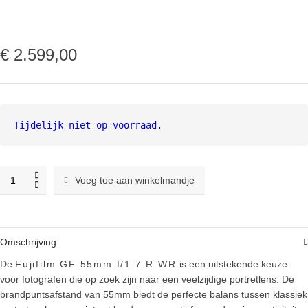
€
2.599,00
Tijdelijk niet op voorraad.
Fujifilm
Voeg toe aan winkelmandje
GF
55mm
f1.7
R
Omschrijving
WR
objectief
De
Fujifilm GF 55mm f/1.7 R WR
is een uitstekende keuze
quantity
voor fotografen die op zoek zijn naar een veelzijdige portretlens. De
brandpuntsafstand van 55mm biedt de perfecte balans tussen klassiek