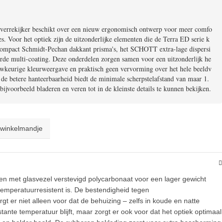
verrekijker beschikt over een nieuw ergonomisch ontwerp voor meer comfo
ies. Voor het optiek zijn de uitzonderlijke elementen die de Terra ED serie k
ompact Schmidt-Pechan dakkant prisma's, het SCHOTT extra-lage dispersi
eerde multi-coating. Deze onderdelen zorgen samen voor een uitzonderlijk he
auwkeurige kleurweergave en praktisch geen vervorming over het hele beeldv
 de betere hanteerbaarheid biedt de minimale scherpstelafstand van maar 1.
ijvoorbeeld bladeren en veren tot in de kleinste details te kunnen bekijken.
 winkelmandje
en met glasvezel verstevigd polycarbonaat voor een lager gewicht
 temperatuurresistent is. De bestendigheid tegen
 er niet alleen voor dat de behuizing – zelfs in koude en natte
nte temperatuur blijft, maar zorgt er ook voor dat het optiek optimaal