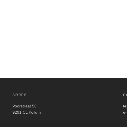
was:
is:
was:
is:
€ 1.049,00.
€ 949,00.
€ 1.575,00.
€ 
ADRES
C
Voorstraat 56
te
9291 CL Kollum
e-