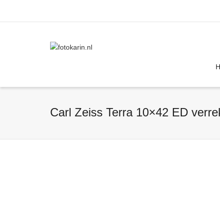
I'm looking for
product
in a size
size
Carl Zeiss Terra 10×42 ED verrek