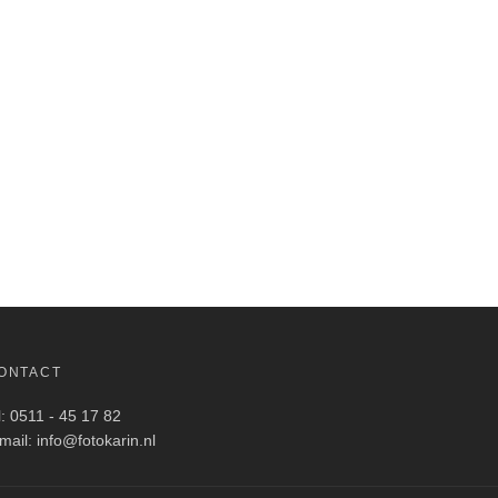
1.370,00.
ONTACT
l: 0511 - 45 17 82
mail: info@fotokarin.nl