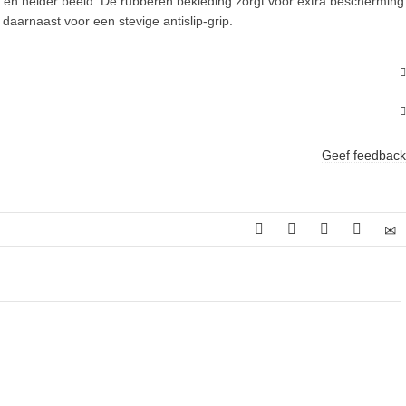
rp en helder beeld. De rubberen bekleding zorgt voor extra bescherming
 daarnaast voor een stevige antislip-grip.
Geef feedback
jke
idige
js