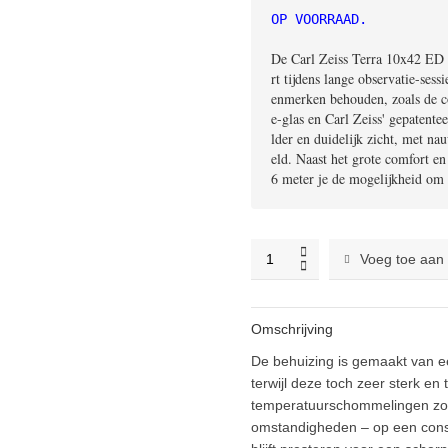
OP VOORRAAD.
De Carl Zeiss Terra 10x42 ED 
rt tijdens lange observatie-sess
enmerken behouden, zoals de c
e-glas en Carl Zeiss' gepatent
lder en duidelijk zicht, met n
eld. Naast het grote comfort en
6 meter je de mogelijkheid om b
Carl
Voeg toe aan
Zeiss
Terra
10x42
Omschrijving
ED
verrekijker
De behuizing is gemaakt van e
Zwart
terwijl deze toch zeer sterk en
quantity
temperatuurschommelingen zorgt
omstandigheden – op een consta