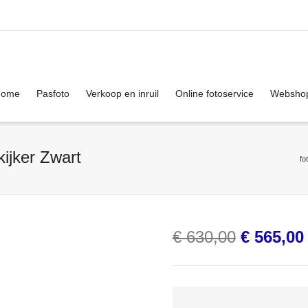
. Show me the
colour
items.
Home
Pasfoto
Verkoop en inruil
Online fotoservice
Websho
ijker Zwart
fo
Oorspronk
€
630,00
€
565,00
prijs
was:
€ 630,00.