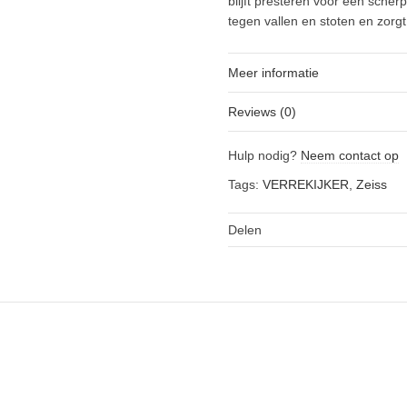
blijft presteren voor een sche
tegen vallen en stoten en zorgt
Meer informatie
Reviews (0)
Hulp nodig?
Neem contact op
Tags:
VERREKIJKER
,
Zeiss
Delen
SALE!
SALE!
×42 verrekijker
Zeiss SFL 8×30 verrekijker
Oorspronkelijke
Huidige
Oorspronkeli
Hu
€
1.049,00
€
949,00
€
1.575,00
€
1.370,00
WINKELMANDJE
VOEG TOE AAN WINKELMANDJE
prijs
prijs
prijs
pri