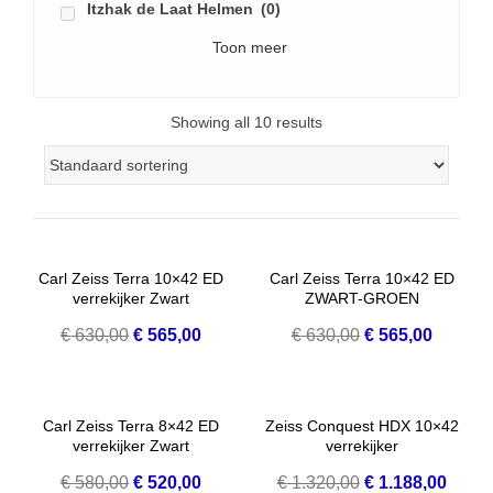
Itzhak de Laat Helmen
(0)
Toon meer
Showing all 10 results
Carl Zeiss Terra 10×42 ED
Carl Zeiss Terra 10×42 ED
verrekijker Zwart
ZWART-GROEN
Oorspronkelijke
Huidige
Oorspronkelijke
Huidige
€
630,00
€
565,00
€
630,00
€
565,00
prijs
prijs
prijs
prijs
was:
is:
was:
is:
€ 630,00.
€ 565,00.
€ 630,00.
€ 565,0
Carl Zeiss Terra 8×42 ED
Zeiss Conquest HDX 10×42
verrekijker Zwart
verrekijker
Oorspronkelijke
Huidige
Oorspronkelijke
Huidi
€
580,00
€
520,00
€
1.320,00
€
1.188,00