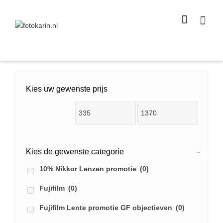
I'm looking for
product
in a size
size
.
Show me the
colour
items.
Super Search
Kies uw gewenste prijs
Kies de gewenste categorie
-
10% Nikkor Lenzen promotie
(0)
Fujifilm
(0)
Fujifilm Lente promotie GF objectieven
(0)