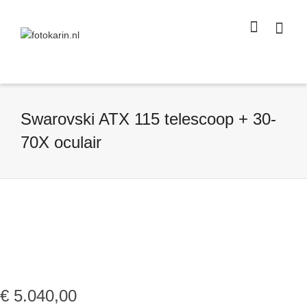
I'm looking for
product
in a size
size
.
Show me the
colour
items.
Super Search
Swarovski ATX 115 telescoop + 30-
70X oculair
€
5.040,00