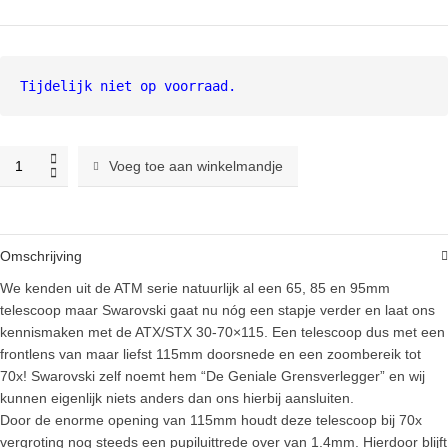
Tijdelijk niet op voorraad.
Swarovski
Voeg toe aan winkelmandje
ATX
115
telescoop
+
Omschrijving
30-
70X
We kenden uit de ATM serie natuurlijk al een 65, 85 en 95mm
oculair
telescoop maar Swarovski gaat nu nóg een stapje verder en laat ons
quantity
kennismaken met de ATX/STX 30-70×115. Een telescoop dus met een
frontlens van maar liefst 115mm doorsnede en een zoombereik tot
70x! Swarovski zelf noemt hem “De Geniale Grensverlegger” en wij
kunnen eigenlijk niets anders dan ons hierbij aansluiten.
Door de enorme opening van 115mm houdt deze telescoop bij 70x
vergroting nog steeds een pupiluittrede over van 1.4mm. Hierdoor blijft