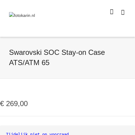
I'm looking for
product
in a size
size
.
Show me the
colour
items.
Super Search
Swarovski SOC Stay-on Case
ATS/ATM 65
€
269,00
Tijdelijk niet op voorraad.