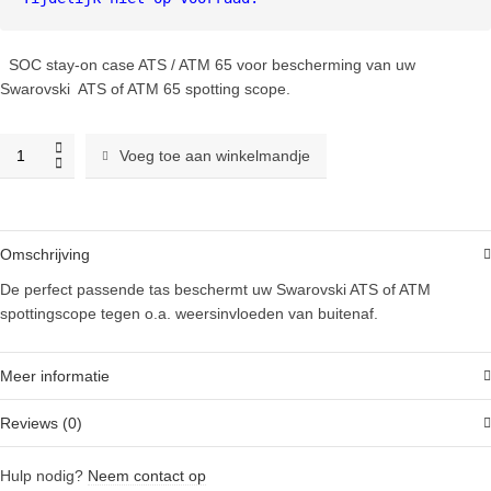
SOC stay-on case ATS / ATM 65 voor bescherming van uw
Swarovski ATS of ATM 65 spotting scope.
Swarovski
Voeg toe aan winkelmandje
SOC
Stay-
on
Case
Omschrijving
ATS/ATM
65
De perfect passende tas beschermt uw Swarovski ATS of ATM
quantity
spottingscope tegen o.a. weersinvloeden van buitenaf.
Meer informatie
Reviews (0)
Hulp nodig?
Neem contact op