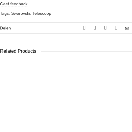
Geef feedback
Tags:
Swarovski
,
Telescoop
Delen
Related Products
Swarovski 20-
Swarovski
Bynolyt Stork
60x S Oculair
Merino Beanie
20-60×60
Muts – Groen
€
576,00
€
399,00
€
40,00
MEOPTA
MeoPro 80HD
+ 20-60x
oculair