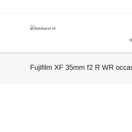
I'm looking for
product
in a size
size
Fujifilm XF 35mm f2 R WR occa