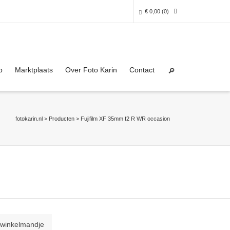
€
0,00
(0)
Super Search
0 producten in het winkelmandje
p
Marktplaats
Over Foto Karin
Contact
Je winkelmandje is helaas leeg.
NAAR DE SHOP
fotokarin.nl
>
Producten
>
Fujifilm XF 35mm f2 R WR occasion
 winkelmandje