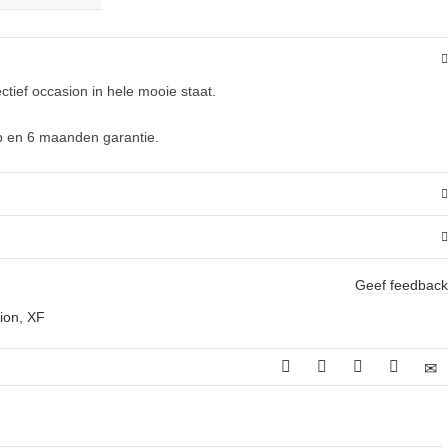
tief occasion in hele mooie staat.
p en 6 maanden garantie.
Geef feedback
ion
,
XF