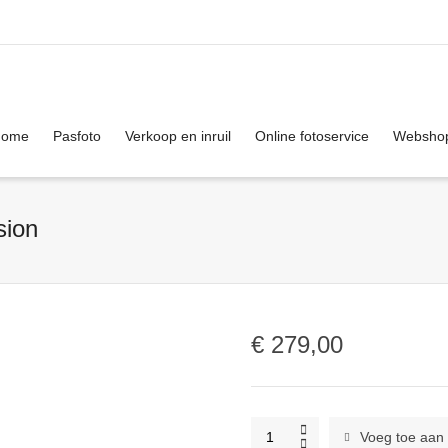
. Show me the
colour
items.
Home
Pasfoto
Verkoop en inruil
Online fotoservice
Websho
sion
€
279,00
Fujifilm
Voeg toe aan