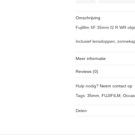
XF
35mm
f2
Omschrijving
R
WR
Fujifilm XF 35mm f2 R WR objec
occasion
quantity
Inclusief lensdoppen, zonneka
Meer informatie
Reviews (0)
Hulp nodig?
Neem contact op
Tags:
35mm
,
FUJIFILM
,
Occas
Delen