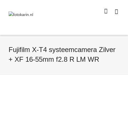
I'm looking for
product
in a size
size
.
Show me the
colour
items.
Super Search
Fujifilm X-T4 systeemcamera Zilver
+ XF 16-55mm f2.8 R LM WR