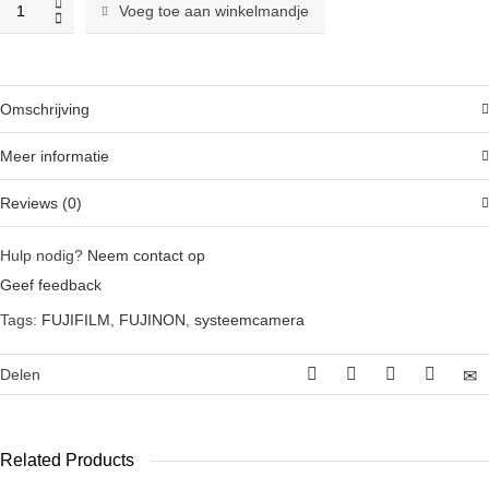
Fujifilm
Voeg toe aan winkelmandje
X-
T4
systeemcamera
Zilver
Omschrijving
+
XF
Meer informatie
16-
55mm
Reviews (0)
f2.8
R
Hulp nodig?
Neem contact op
LM
Geef feedback
WR
quantity
Tags:
FUJIFILM
,
FUJINON
,
systeemcamera
Delen
Related Products