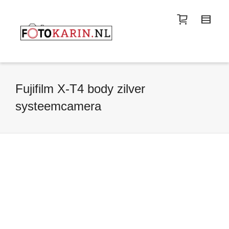
I'm looking for
product
in a size
size
.
Show me the
colour
items.
Super Search
Fujifilm X-T4 body zilver
systeemcamera