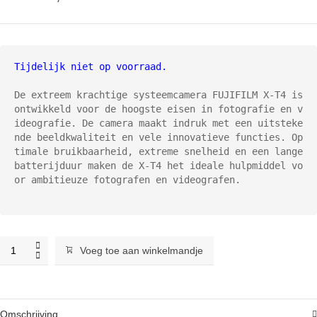
Tijdelijk niet op voorraad.

De extreem krachtige systeemcamera FUJIFILM X-T4 is 
ontwikkeld voor de hoogste eisen in fotografie en v
ideografie. De camera maakt indruk met een uitsteke
nde beeldkwaliteit en vele innovatieve functies. Op
timale bruikbaarheid, extreme snelheid en een lange 
batterijduur maken de X-T4 het ideale hulpmiddel vo
or ambitieuze fotografen en videografen.

Fujifilm
Voeg toe aan winkelmandje
X-
T4
body
zilver
Omschrijving