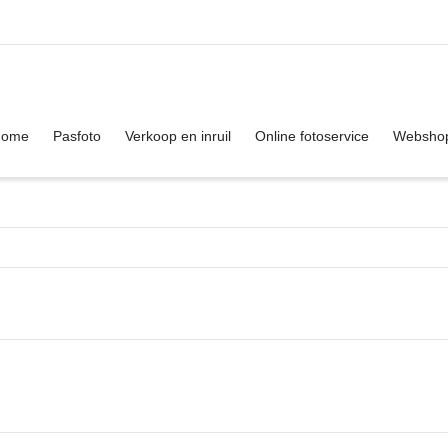
. Show me the
colour
items.
Home
Pasfoto
Verkoop en inruil
Online fotoservice
Websho