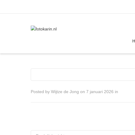
I'm looking for
product
in a size
size
Posted by
Wijtze de Jong
on
7 januari 2026
in