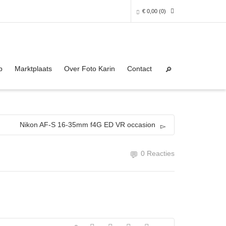
€
0,00
(0)
Super Search
0 producten in het winkelmandje
p
Marktplaats
Over Foto Karin
Contact
Je winkelmandje is helaas leeg.
NAAR DE SHOP
Nikon AF-S 16-35mm f4G ED VR occasion
0 Reacties