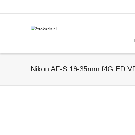
I'm looking for
product
in a size
size
Nikon AF-S 16-35mm f4G ED VR