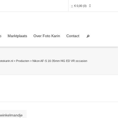
€
0,00
(0)
Super Search
0 producten in het winkelmandje
p
Marktplaats
Over Foto Karin
Contact
Je winkelmandje is helaas leeg.
NAAR DE SHOP
fotokarin.nl
>
Producten
>
Nikon AF-S 16-35mm f4G ED VR occasion
 winkelmandje