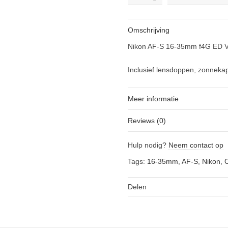
AF-
S
16-
Omschrijving
35mm
f4G
Nikon AF-S 16-35mm f4G ED VR 
ED
VR
Inclusief lensdoppen, zonneka
occasion
quantity
Meer informatie
Reviews (0)
Hulp nodig?
Neem contact op
Tags:
16-35mm
,
AF-S
,
Nikon
,
Delen