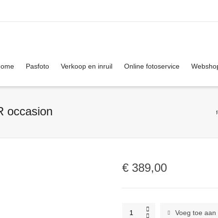
. Show me the
colour
items.
Home
Pasfoto
Verkoop en inruil
Online fotoservice
Websho
 occasion
€
389,00
Nikon
Voeg toe aan