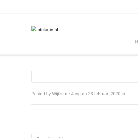
I'm looking for
product
in a size
size
Posted by
Wijtze de Jong
on
26 februari 2020
in