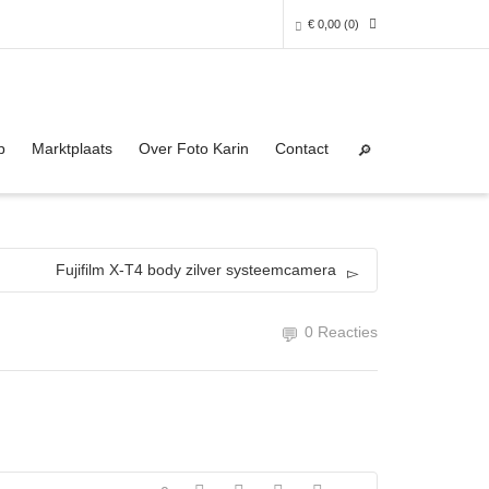
€
0,00
(0)
Super Search
0 producten in het winkelmandje
p
Marktplaats
Over Foto Karin
Contact
Je winkelmandje is helaas leeg.
NAAR DE SHOP
Fujifilm X-T4 body zilver systeemcamera
0 Reacties