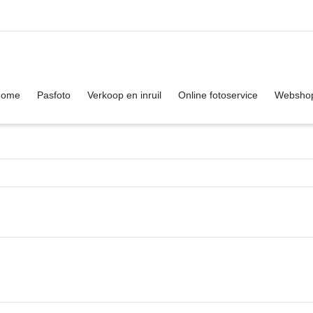
. Show me the
colour
items.
Home
Pasfoto
Verkoop en inruil
Online fotoservice
Websho