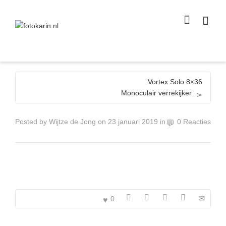
I'm looking for
product
in a size
size
.
Show me the
colour
items.
Super Search
Vortex Solo 8×36
Monoculair verrekijker
Posted by
Wijtze de Jong
on
23 januari 2019
in
0 Reacties
0