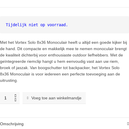
prijs
prijs
was:
is:
€ 135,00.
€ 119,00.
Tijdelijk niet op voorraad.
Met het Vortex Solo 8x36 Monoculair heeft u altijd een goede kijker bij
de hand. Dit compacte en makkelijk mee te nemen monoculair brengt
de kwaliteit dichterbij voor enthousiaste outdoor liefhebbers. Met de
geïntegreerde riemclip hangt u hem eenvoudig vast aan uw riem,
broek of jaszak. Van boogschutter tot backpacker, het Vortex Solo
8x36 Monoculair is voor iedereen een perfecte toevoeging aan de
uitrusting.
Vortex
Voeg toe aan winkelmandje
Solo
8x36
Monoculair
verrekijker
Omschrijving
quantity