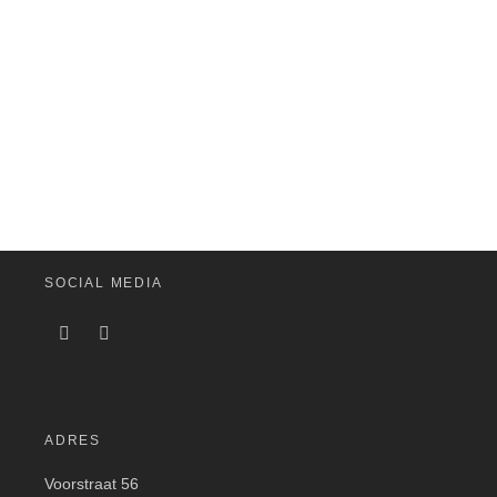
8×56 W B
VERREKIJKER
€
1.900,00
SOCIAL MEDIA
ADRES
Voorstraat 56