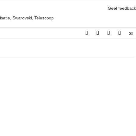
Geef feedback
isatie
,
Swarovski
,
Telescoop
jke
idige
js
4.248,00.