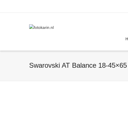
I'm looking for
product
in a size
size
Swarovski AT Balance 18-45×65 t