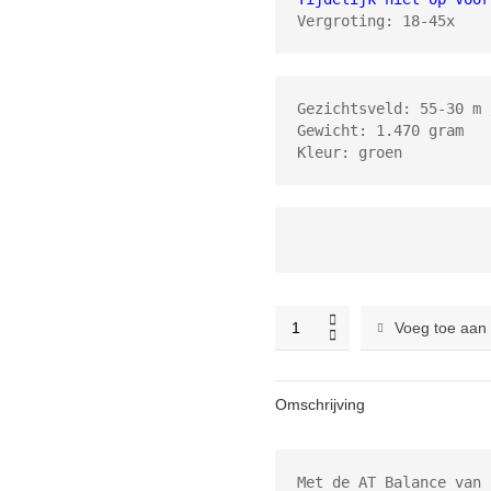
Vergroting: 18-45x
Gezichtsveld: 55-30 m 
Gewicht: 1.470 gram 

Kleur: groen
Swarovski
Voeg toe aan
AT
Balance
18-
Omschrijving
45x65
telescoop
gestabiliseerd
Met de AT Balance van 
quantity