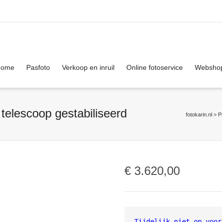
. Show me the
colour
items.
Home
Pasfoto
Verkoop en inruil
Online fotoservice
Websho
elescoop gestabiliseerd
fotokarin.nl
>
P
€
3.620,00