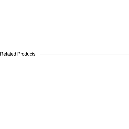
Related Products
MEOPTA MeoPro 80HD + 20-60x oculair
Swarovski ATX 85m
€
1.399,00
€
4
VOEG TOE AAN WINKELMANDJE
VOEG TOE AAN 
Swarovski ATS 80HD + 25×50 oculair
telescoop
VOEG TOE AAN WINKELMANDJE
€
3.114,00