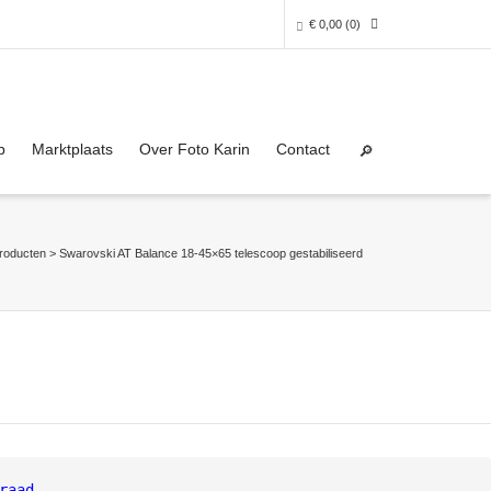
€
0,00
(0)
Super Search
0 producten in het winkelmandje
p
Marktplaats
Over Foto Karin
Contact
Je winkelmandje is helaas leeg.
NAAR DE SHOP
roducten
>
Swarovski AT Balance 18-45×65 telescoop gestabiliseerd