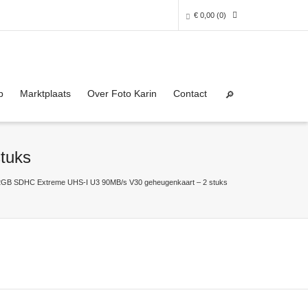
€
0,00
(0)
Super Search
0 producten in het winkelmandje
p
Marktplaats
Over Foto Karin
Contact
Je winkelmandje is helaas leeg.
tuks
NAAR DE SHOP
2GB SDHC Extreme UHS-I U3 90MB/s V30 geheugenkaart – 2 stuks