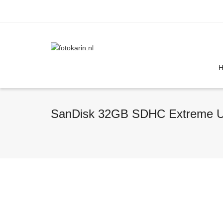
I'm looking for
product
in a size
size
SanDisk 32GB SDHC Extreme UH