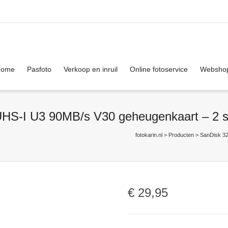
. Show me the
colour
items.
Home
Pasfoto
Verkoop en inruil
Online fotoservice
Websho
S-I U3 90MB/s V30 geheugenkaart – 2 s
fotokarin.nl
>
Producten
>
SanDisk 3
€
29,95