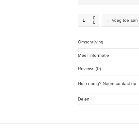
SanDisk
Voeg toe aan
32GB
SDHC
Extreme
Omschrijving
UHS-
I
Meer informatie
U3
90MB/s
Reviews (0)
V30
geheugenkaart
Hulp nodig?
Neem contact op
-
2
stuks
Delen
quantity