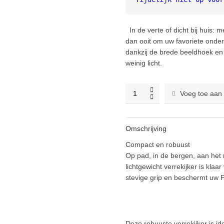
In de verte of dicht bij huis: 
dan ooit om uw favoriete onder
dankzij de brede beeldhoek en d
weinig licht.
Nikon
Voeg toe aan
Prostaff
P7
8x42
Omschrijving
verrekijker
quantity
Compact en robuust
Op pad, in de bergen, aan het
lichtgewicht verrekijker is klaa
stevige grip en beschermt uw 
Deze robuuste verrekijker is ide