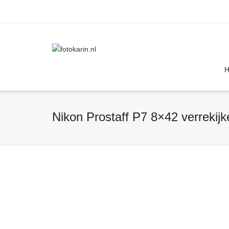
I'm looking for
product
in a size
size
Nikon Prostaff P7 8×42 verrekijk