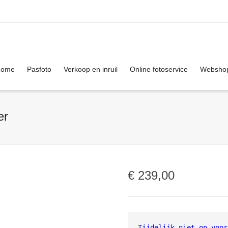
. Show me the
colour
items.
Home
Pasfoto
Verkoop en inruil
Online fotoservice
Websho
er
€
239,00
Tijdelijk niet op voor