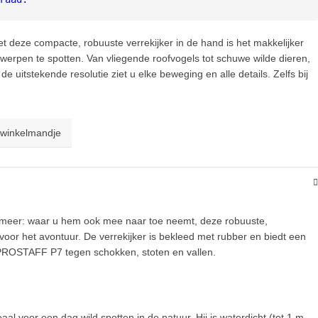
met deze compacte, robuuste verrekijker in de hand is het makkelijker
werpen te spotten. Van vliegende roofvogels tot schuwe wilde dieren,
e uitstekende resolutie ziet u elke beweging en alle details. Zelfs bij
 winkelmandje
 meer: waar u hem ook mee naar toe neemt, deze robuuste,
r voor het avontuur. De verrekijker is bekleed met rubber en biedt een
PROSTAFF P7 tegen schokken, stoten en vallen.
aal voor een dag wild spotten in de natuur. Hij is waterdicht (tot 1 m