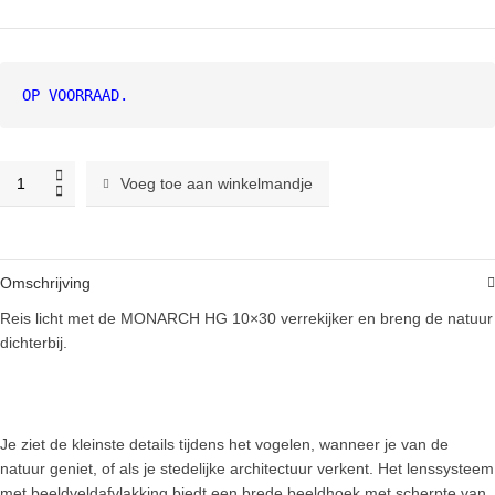
prijs
prijs
was:
is:
€ 999,00.
€ 899,00.
OP VOORRAAD.
Nikon
Voeg toe aan winkelmandje
Monarch
HG
10x30
verrekijker
Omschrijving
quantity
Reis licht met de MONARCH HG 10×30 verrekijker en breng de natuur
dichterbij.
Je ziet de kleinste details tijdens het vogelen, wanneer je van de
natuur geniet, of als je stedelijke architectuur verkent. Het lenssysteem
met beeldveldafvlakking biedt een brede beeldhoek met scherpte van