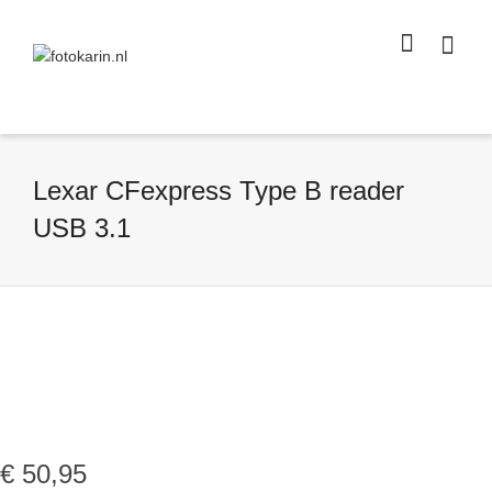
I'm looking for
product
in a size
size
.
Show me the
colour
items.
Super Search
Lexar CFexpress Type B reader
USB 3.1
€
50,95