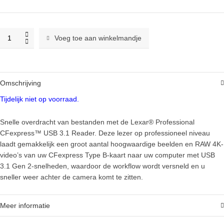
Lexar
Voeg toe aan winkelmandje
CFexpress
Type
B
reader
Omschrijving
USB
3.1
Tijdelijk niet op voorraad.
quantity
Snelle overdracht van bestanden met de Lexar® Professional
CFexpress™ USB 3.1 Reader. Deze lezer op professioneel niveau
laadt gemakkelijk een groot aantal hoogwaardige beelden en RAW 4K-
video’s van uw CFexpress Type B-kaart naar uw computer met USB
3.1 Gen 2-snelheden, waardoor de workflow wordt versneld en u
sneller weer achter de camera komt te zitten.
Meer informatie