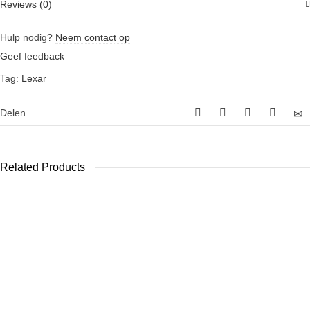
Reviews (0)
Hulp nodig?
Neem contact op
Geef feedback
Tag:
Lexar
Delen
Related Products
Lexar
Lexar
Sandisk
CFexpress
CFexpress Pro
Extreme SDHC
Professional
type B silver
32GB 90mb/s
Reader USB
series 128GB
UHS-1
3.2 Gen 2×2
R 1750/W
geheugenkaart
1300MB/s
€
89,00
€
19,95
€
169,00