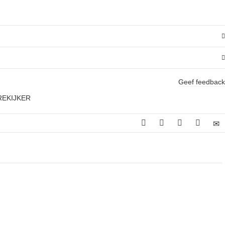
Geef feedback
REKIJKER
jke
idige