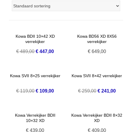
Kowa BDII 10×42 XD
Kowa BD56 XD 8X56
verrekijker
verrekijker
Oorspronkelijke
Huidige
€
489,00
€
447,00
€
649,00
prijs
prijs
was:
is:
€ 489,00.
€ 447,00.
Kowa SVII 8×25 verrekijker
Kowa SVII 8×42 verrekijker
Oorspronkelijke
Huidige
Oorspronkelijke
Huidige
€
119,00
€
109,00
€
259,00
€
241,00
prijs
prijs
prijs
prijs
was:
is:
was:
is:
€ 119,00.
€ 109,00.
€ 259,00.
€ 241,0
Kowa Verrekijker BDII
Kowa Verrekijker BDII 8×32
10×32 XD
XD
€
439,00
€
409,00