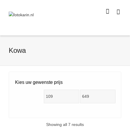
I'm looking for
product
in a size
size
.
Show me the
colour
items.
Super Search
Kowa
Kies uw gewenste prijs
Showing all 7 results