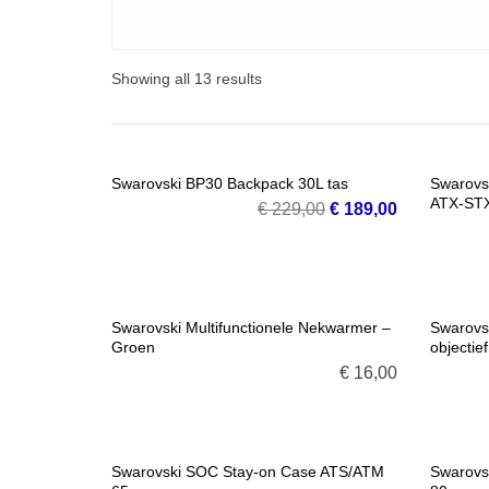
Showing all 13 results
SALE!
Swarovski BP30 Backpack 30L tas
Swarovs
ATX-STX
Oorspronkelijke
Huidige
€
229,00
€
189,00
VOEG TOE AAN WINKELMANDJE
VOE
prijs
prijs
was:
is:
€ 229,00.
€ 189,00.
Swarovski Multifunctionele Nekwarmer –
Swarovs
Groen
objectie
VOEG TOE AAN WINKELMANDJE
VOE
€
16,00
Swarovski SOC Stay-on Case ATS/ATM
Swarovs