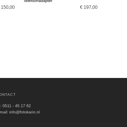
Telefoonadapter
E
VOEG TOE AAN WINKELMANDJE
150,00
€
197,00
ONTACT
l: 0511 - 45 17 82
mail: info@fotokarin.nl