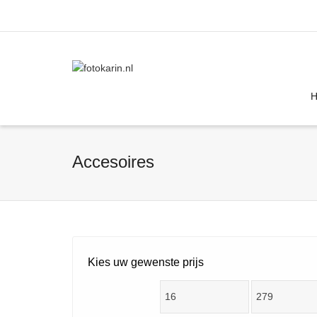
I'm looking for
product
in a size
size
Accesoires
Kies uw gewenste prijs