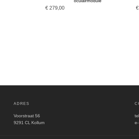
oculairmodule
G TOE AAN WINKELMANDJE
VOEG TOE AAN WINKELMANDJ
€
279,00
€
ADRES
C
Voorstraat 56
te
9291 CL Kollum
e-