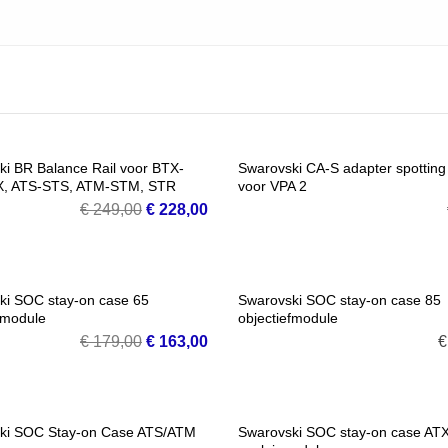
SALE!
ki BR Balance Rail voor BTX-
Swarovski CA-S adapter spotting
, ATS-STS, ATM-STM, STR
voor VPA 2
G TOE AAN WINKELMANDJE
VOEG TOE AAN WINKELMANDJ
Oorspronkelijke
Huidige
€
249,00
€
228,00
prijs
prijs
was:
is:
€ 249,00.
€ 228,00.
SALE!
ki SOC stay-on case 65
Swarovski SOC stay-on case 85
fmodule
objectiefmodule
G TOE AAN WINKELMANDJE
VOEG TOE AAN WINKELMANDJ
Oorspronkelijke
Huidige
€
179,00
€
163,00
€
prijs
prijs
was:
is:
€ 179,00.
€ 163,00.
ki SOC Stay-on Case ATS/ATM
Swarovski SOC stay-on case AT