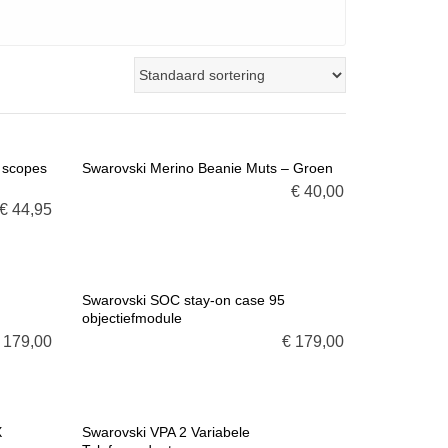
 scopes
Swarovski Merino Beanie Muts – Groen
€
40,00
E
VOEG TOE AAN WINKELMANDJE
€
44,95
Swarovski SOC stay-on case 95
objectiefmodule
E
VOEG TOE AAN WINKELMANDJE
179,00
€
179,00
X
Swarovski VPA 2 Variabele