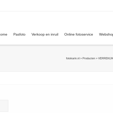
. Show me the
colour
items.
Home
Pasfoto
Verkoop en inruil
Online fotoservice
Websho
fotokarin.nl
>
Producten
>
VERREKIJ