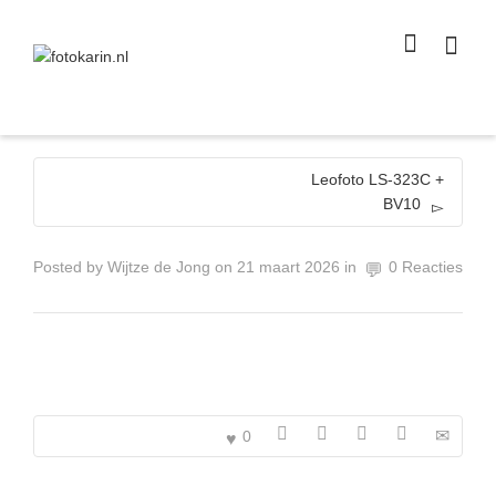
I'm looking for
product
in a size
size
.
Show me the
colour
items.
Super Search
Leofoto LS-323C +
BV10
Posted by
Wijtze de Jong
on
21 maart 2026
in
0 Reacties
0