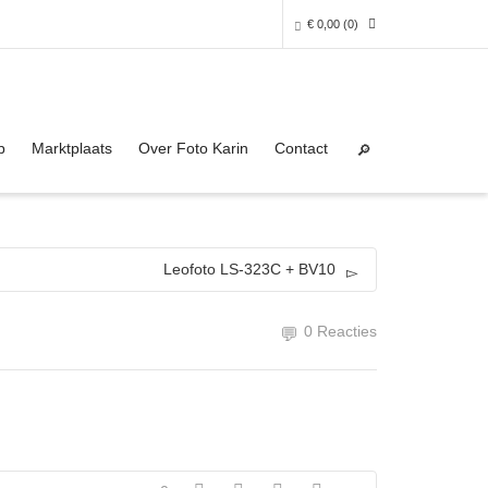
€
0,00
(0)
Super Search
0 producten in het winkelmandje
p
Marktplaats
Over Foto Karin
Contact
Je winkelmandje is helaas leeg.
NAAR DE SHOP
Leofoto LS-323C + BV10
0 Reacties