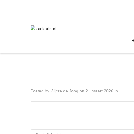
I'm looking for
product
in a size
size
Posted by
Wijtze de Jong
on
21 maart 2026
in