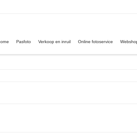
. Show me the
colour
items.
Home
Pasfoto
Verkoop en inruil
Online fotoservice
Websho