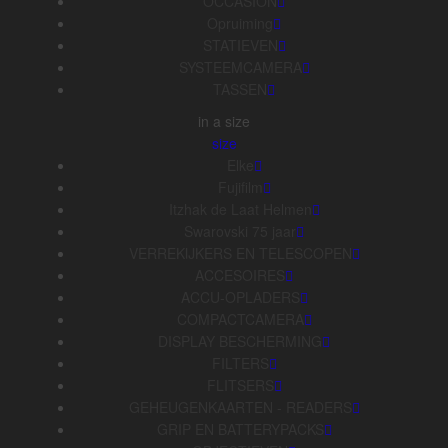
OCCASION
Opruiming
STATIEVEN
SYSTEEMCAMERA
TASSEN
in a size
size
Elke
Fujifilm
Itzhak de Laat Helmen
Swarovski 75 jaar
VERREKIJKERS EN TELESCOPEN
ACCESOIRES
ACCU-OPLADERS
COMPACTCAMERA
DISPLAY BESCHERMING
FILTERS
FLITSERS
GEHEUGENKAARTEN - READERS
GRIP EN BATTERYPACKS