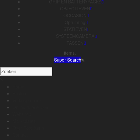
GRIP EN BATTERYPACKS
OBJECTIEVEN
OCCASION
Opruiming
STATIEVEN
SYSTEEMCAMERA
TASSEN
items.
Super Search
Home
Pasfoto
Verkoop en inruil
Online fotoservice
Webshop
Marktplaats
Over Foto Karin
Contact