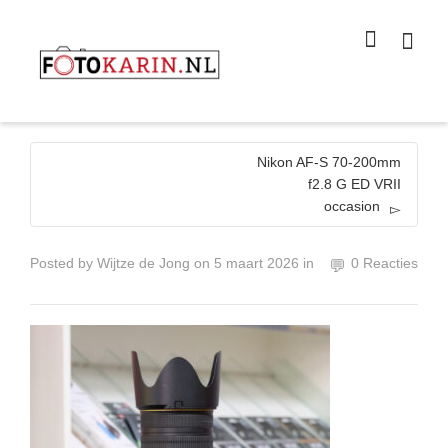
I'm looking for
product
in a size
size
.
Show me the
colour
items.
Super Search
Nikon AF-S 70-200mm
f2.8 G ED VRII
occasion
Posted by
Wijtze de Jong
on
5 maart 2026
in
0 Reacties