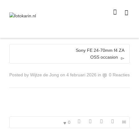
I'm looking for
product
in a size
size
.
Show me the
colour
items.
Super Search
Sony FE 24-70mm f4 ZA
OSS occasion
Posted by
Wijtze de Jong
on
4 februari 2026
in
0 Reacties
0