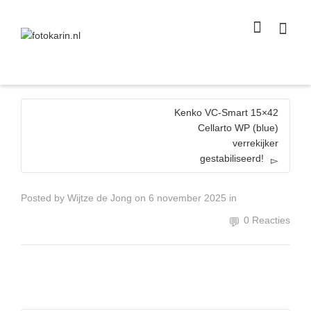
I'm looking for
product
in a size
size
.
Show me the
colour
items.
Super Search
Kenko VC-Smart 15×42
Cellarto WP (blue)
verrekijker
gestabiliseerd!
Posted by
Wijtze de Jong
on
6 november 2025
in
0 Reacties