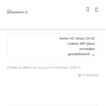
I'm looking for
product
in a size
size
.
Show me the
colour
items.
Super Search
Kenko VC-Smart 15×42
Cellarto WP (blue)
verrekijker
gestabiliseerd!
Posted by
Wijtze de Jong
on
6 november 2025
in
0 Reacties