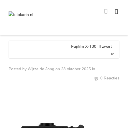
I'm looking for
product
in a size
size
.
Show me the
colour
items.
Super Search
Fujifilm X-T30 III zwart
Posted by
Wijtze de Jong
on
28 oktober 2025
in
0 Reacties