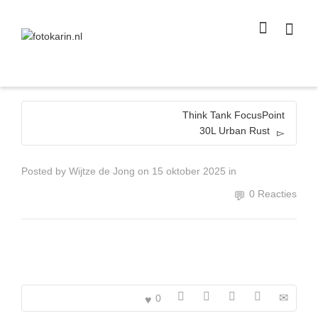
I'm looking for
product
in a size
size
.
Show me the
colour
items.
Super Search
Think Tank FocusPoint
30L Urban Rust
Posted by
Wijtze de Jong
on
15 oktober 2025
in
0 Reacties
0