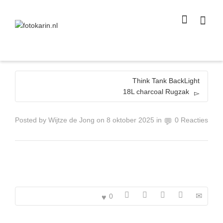
I'm looking for
product
in a size
size
.
Show me the
colour
items.
Super Search
Think Tank BackLight
18L charcoal Rugzak
Posted by
Wijtze de Jong
on
8 oktober 2025
in
0 Reacties
0