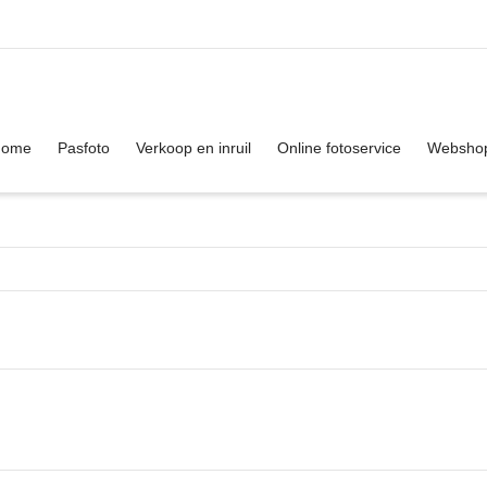
. Show me the
colour
items.
Home
Pasfoto
Verkoop en inruil
Online fotoservice
Websho