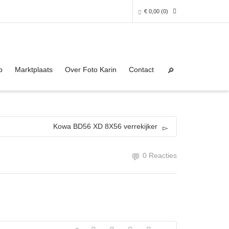
€
0,00
(0)
Super Search
0 producten in het winkelmandje
p
Marktplaats
Over Foto Karin
Contact
Je winkelmandje is helaas leeg.
NAAR DE SHOP
Kowa BD56 XD 8X56 verrekijker
0 Reacties