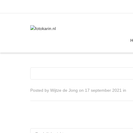
I'm looking for
product
in a size
size
Posted by
Wijtze de Jong
on
17 september 2021
in