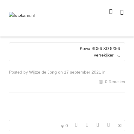
I'm looking for
product
in a size
size
.
Show me the
colour
items.
Super Search
Kowa BD56 XD 8X56
verrekijker
Posted by
Wijtze de Jong
on
17 september 2021
in
0 Reacties
0