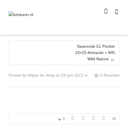
I'm looking for
product
in a size
size
.
Show me the
colour
items.
Super Search
Swarovski CL Pocket
10×25 Antraciet + WN
Wild Nature
Posted by
Wijtze de Jong
on
29 juni 2021
in
0 Reacties
0