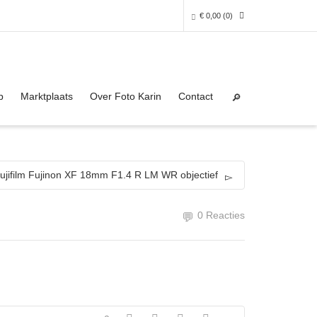
€
0,00
(0)
Super Search
0 producten in het winkelmandje
p
Marktplaats
Over Foto Karin
Contact
Je winkelmandje is helaas leeg.
NAAR DE SHOP
ujifilm Fujinon XF 18mm F1.4 R LM WR objectief
0 Reacties