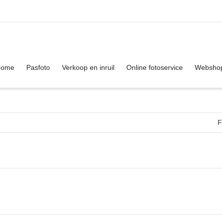
. Show me the
colour
items.
Home
Pasfoto
Verkoop en inruil
Online fotoservice
Websho
F