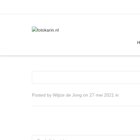
I'm looking for
product
in a size
size
Posted by
Wijtze de Jong
on
27 mei 2021
in