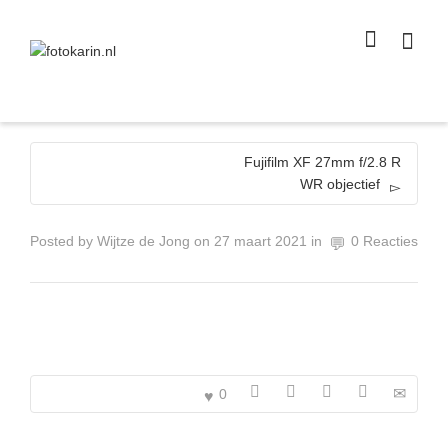
I'm looking for
product
in a size
size
.
Show me the
colour
items.
Super Search
Fujifilm XF 27mm f/2.8 R
WR objectief
Posted by
Wijtze de Jong
on
27 maart 2021
in
0 Reacties
0