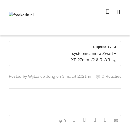
I'm looking for
product
in a size
size
.
Show me the
colour
items.
Super Search
Fujifilm X-E4
systeemcamera Zwart +
XF 27mm f/2.8 R WR
Posted by
Wijtze de Jong
on
3 maart 2021
in
0 Reacties
0