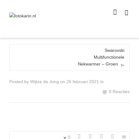
I'm looking for
product
in a size
size
.
Show me the
colour
items.
Super Search
Swarovski
Multifunctionele
Nekwarmer – Groen
Posted by
Wijtze de Jong
on
26 februari 2021
in
0 Reacties
0