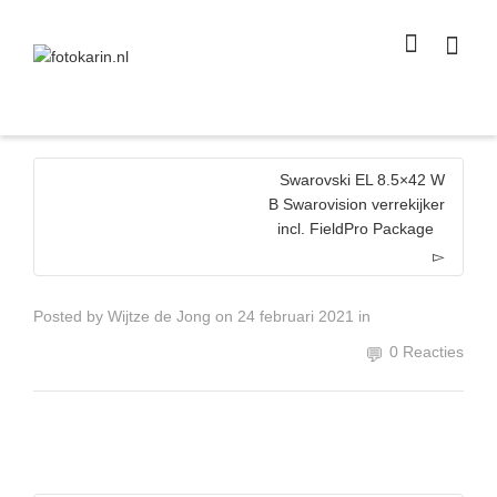
I'm looking for
product
in a size
size
.
Show me the
colour
items.
Super Search
Swarovski EL 8.5×42 W
B Swarovision verrekijker
incl. FieldPro Package
Posted by
Wijtze de Jong
on
24 februari 2021
in
0 Reacties