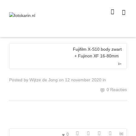
I'm looking for
product
in a size
size
.
Show me the
colour
items.
Super Search
Fujifilm X-S10 body zwart
+ Fujinon XF 16-80mm
Posted by
Wijtze de Jong
on
12 november 2020
in
0 Reacties
0