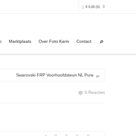
€
0,00
(0)
Super Search
0 producten in het winkelmandje
p
Marktplaats
Over Foto Karin
Contact
Je winkelmandje is helaas leeg.
NAAR DE SHOP
Swarovski FRP Voorhoofdsteun NL Pure
0 Reacties