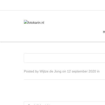
I'm looking for
product
in a size
size
Posted by
Wijtze de Jong
on
12 september 2020
in