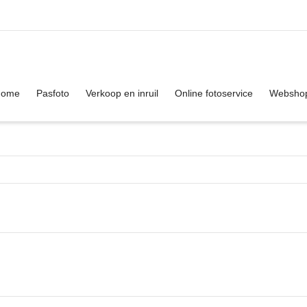
. Show me the
colour
items.
Home
Pasfoto
Verkoop en inruil
Online fotoservice
Websho