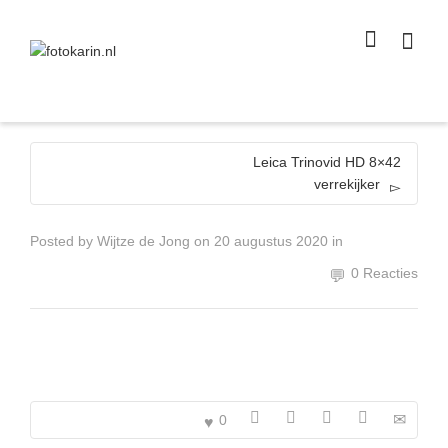
I'm looking for
product
in a size
size
.
Show me the
colour
items.
Super Search
Leica Trinovid HD 8×42
verrekijker
Posted by
Wijtze de Jong
on
20 augustus 2020
in
0 Reacties
0