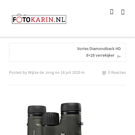
I'm looking for
product
in a size
size
.
Show me the
colour
items.
Super Search
Vortex Diamondback HD
8×28 verrekijker
Posted by
Wijtze de Jong
on
16 juli 2020
in
0 Reacties