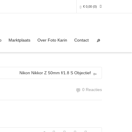
€
0,00
(0)
Super Search
0 producten in het winkelmandje
p
Marktplaats
Over Foto Karin
Contact
Je winkelmandje is helaas leeg.
NAAR DE SHOP
Nikon Nikkor Z 50mm f/1.8 S Objectief
0 Reacties