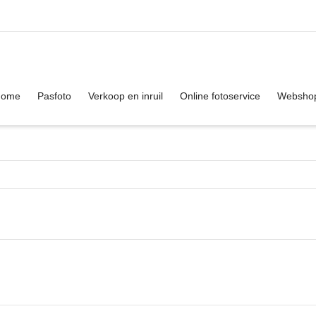
. Show me the
colour
items.
Home
Pasfoto
Verkoop en inruil
Online fotoservice
Websho