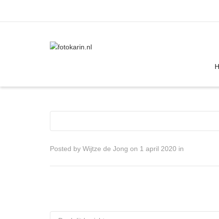
I'm looking for
product
in a size
size
Posted by
Wijtze de Jong
on
1 april 2020
in