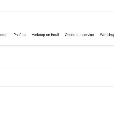
. Show me the
colour
items.
Home
Pasfoto
Verkoop en inruil
Online fotoservice
Websho