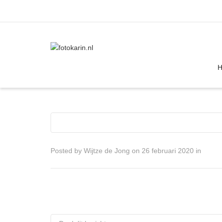
I'm looking for
product
in a size
size
Posted by
Wijtze de Jong
on
26 februari 2020
in