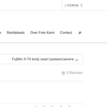
€
0,00
(0)
Super Search
0 producten in het winkelmandje
p
Marktplaats
Over Foto Karin
Contact
Je winkelmandje is helaas leeg.
NAAR DE SHOP
Fujifilm X-T4 body zwart systeemcamera
0 Reacties