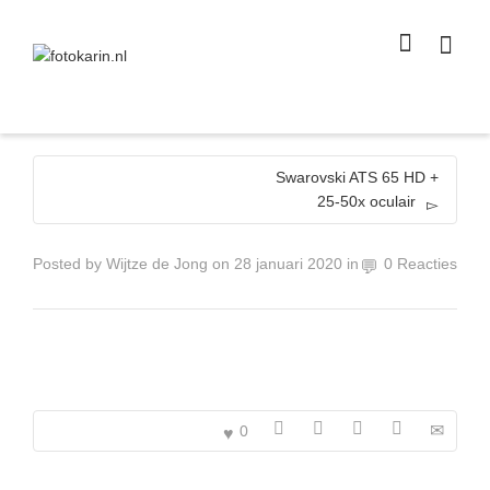
I'm looking for
product
in a size
size
.
Show me the
colour
items.
Super Search
Swarovski ATS 65 HD +
25-50x oculair
Posted by
Wijtze de Jong
on
28 januari 2020
in
0 Reacties
0